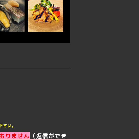
下さい。
おりません
（返信ができ