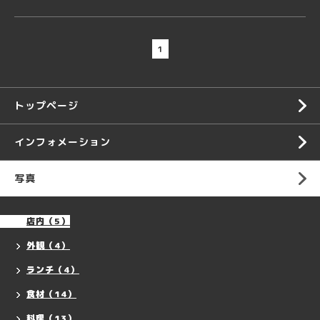
1
トップページ
インフォメーション
写真
店内（5）
外観（4）
ランチ（4）
食材（14）
料理（13）